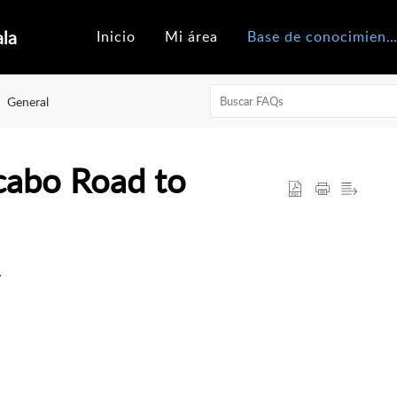
ala
Inicio
Mi área
Base de conocimiento
General
 cabo Road to
.